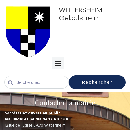
WITTERSHEIM
Gebolsheim
Rechercher
Contacter la mairie
Secrétariat ouvert au public
les lundis et jeudis de 17 h à 19 h
12 rue de l'Eglise 67670 Wittersheim