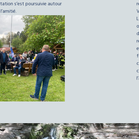
tation s’est poursuivie autour
r
l’amitié.
V
L
o
d
r
e
f
c
c
l