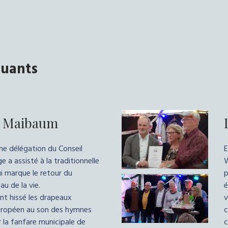
uants
u Maibaum
ne délégation du Conseil
E
e a assisté à la traditionnelle
W
 marque le retour du
p
u de la vie.
é
ont hissé les drapeaux
v
européen au son des hymnes
c
 la fanfare municipale de
c