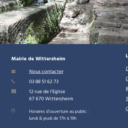
Mairie de Wittersheim
Nous contacter

03 88 51 62 73

12 rue de l'Eglise

67 670 Wittersheim
Horaires d’ouverture au public :
lundi & jeudi de 17h à 19h